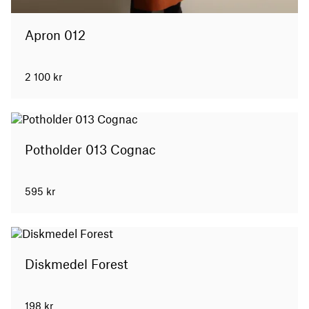
Apron 012
2 100
kr
Potholder 013 Cognac
595
kr
Diskmedel Forest
198
kr