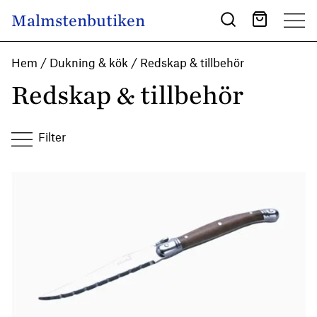
Skip to content
Malmstenbutiken
Main Navigation
Hem
/
Dukning & kök
/ Redskap & tillbehör
Redskap & tillbehör
Filter