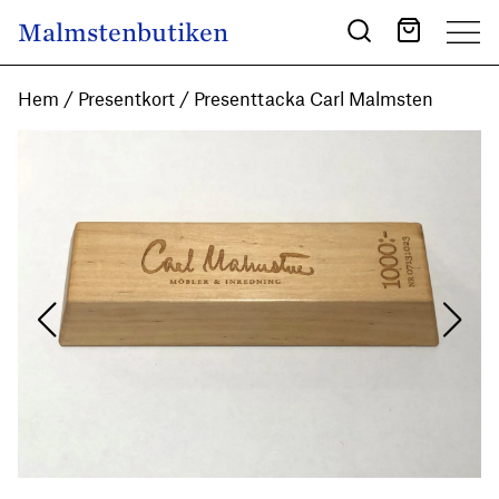
Skip to content
Malmstenbutiken
Main Navigation
Hem
/
Presentkort
/ Presenttacka Carl Malmsten