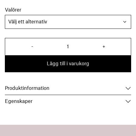
Valörer
Presenttacka Carl Malmsten män
-
+
Lägg till i varukorg
Produktinformation
Egenskaper