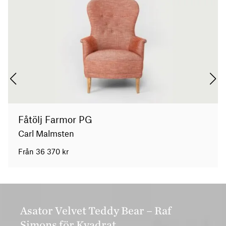
Fåtölj Farmor PG
Carl Malmsten
Från
36 370
kr
Asator Velvet Teddy Bear – Raf
Simons för Kvadrat