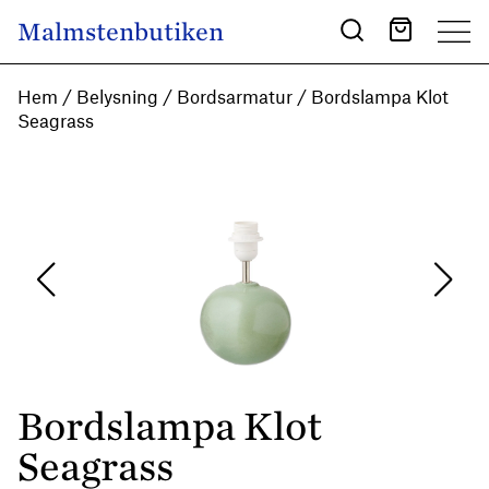
Skip to content
Malmstenbutiken
Main Navigation
Hem
/
Belysning
/
Bordsarmatur
/ Bordslampa Klot
Seagrass
Bordslampa Klot
Seagrass