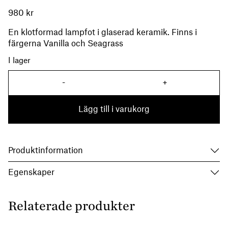
980
kr
En klotformad lampfot i glaserad keramik. Finns i
färgerna Vanilla och Seagrass
I lager
-
+
Bordslampa Klot Seagrass m
Lägg till i varukorg
Produktinformation
Egenskaper
Relaterade produkter