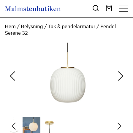
Skip to content
Malmstenbutiken
Main Navigation
Hem
/
Belysning
/
Tak & pendelarmatur
/ Pendel
Serene 32