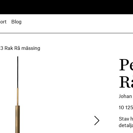
ort
Blog
 3 Rak Rå mässing
P
R
Johan
10 12
Stav h
detalj