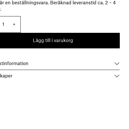
är en beställningsvara. Beräknad leveranstid ca. 2 – 4
.
endel Stav 3 Rak Rå mässing mängd
+
Lägg till i varukorg
ktinformation
kaper