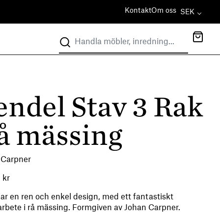
Kontakt
Om oss
SEK
endel Stav 3 Rak
å mässing
 Carpner
5
kr
ar en ren och enkel design, med ett fantastiskt
arbete i rå mässing. Formgiven av Johan Carpner.