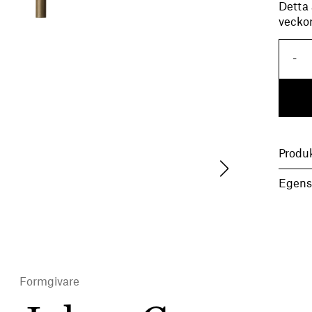
Detta 
veckor
P
-
Produ
Egens
Formgivare