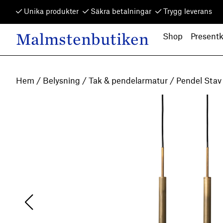
Skip to content
Unika produkter
Säkra betalningar
Trygg leverans
Malmstenbutiken
Shop
Presentk
Main Navigation
Hem
/
Belysning
/
Tak & pendelarmatur
/ Pendel Stav