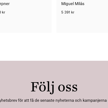
rpner
Miguel Milás
0
kr
5 391
kr
Följ oss
nyhetsbrev för att få de senaste nyheterna och kampanjerna di