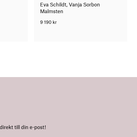
Eva Schildt, Vanja Sorbon
Malmsten
9 190
kr
rekt till din e-post!