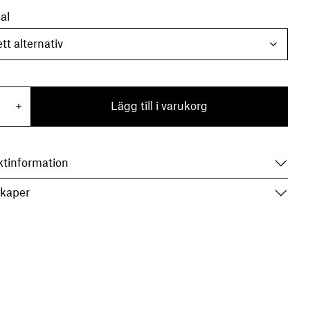
al
ndel Rosdala mängd
+
Lägg till i varukorg
ktinformation
kaper