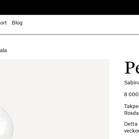
ort
Blog
ala
P
Sabin
8 00
Takpen
Rosda
Detta 
veckor