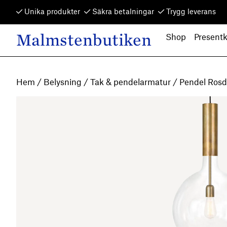
Skip to content
Unika produkter
Säkra betalningar
Trygg leverans
Malmstenbutiken
Shop
Presentk
Main Navigation
Hem
/
Belysning
/
Tak & pendelarmatur
/ Pendel Rosd