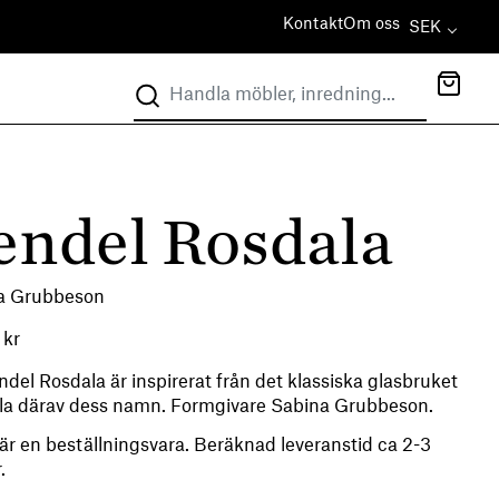
Kontakt
Om oss
SEK
endel Rosdala
a Grubbeson
0
kr
del Rosdala är inspirerat från det klassiska glasbruket
la därav dess namn. Formgivare Sabina Grubbeson.
är en beställningsvara. Beräknad leveranstid ca 2-3
.