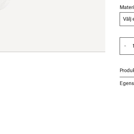
Materi
Pe
-
Produ
Egens