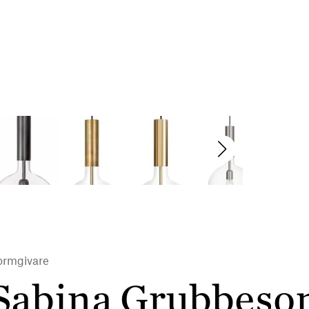
ormgivare
Sabina Grubbeso