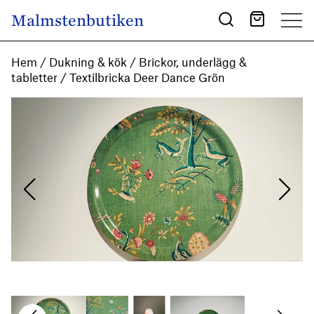
Skip to content
Malmstenbutiken
Main Navigation
Hem
/
Dukning & kök
/
Brickor, underlägg &
tabletter
/ Textilbricka Deer Dance Grön