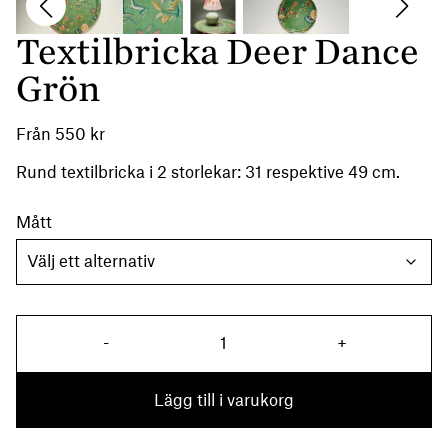
Textilbricka Deer Dance
Grön
Från
550
kr
Rund textilbricka i 2 storlekar: 31 respektive 49 cm.
Mått
Textilbricka Deer Dance Grön mä
-
+
Lägg till i varukorg