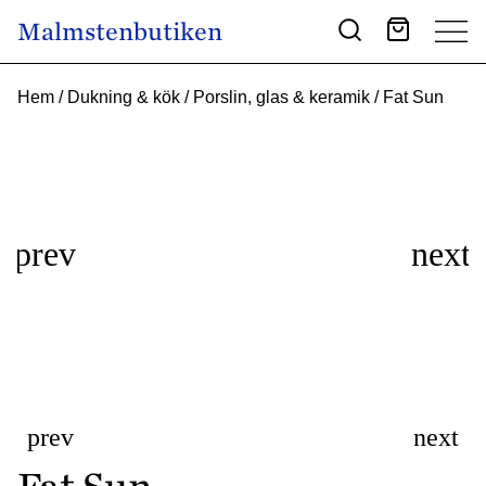
Skip to content
Malmstenbutiken
Main Navigation
Hem
/
Dukning & kök
/
Porslin, glas & keramik
/ Fat Sun