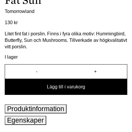
Fat Sun
Tomorrowland
130
kr
Litet fint fat i porslin. Finns i fyra olika motiv: Hummingbird,
Butterfly, Sun och Mushrooms. Tillverkade av högkvalitativt
vitt porslin.
I lager
-
+
Fat Sun mängd
Lägg till i varukorg
Produktinformation
Egenskaper