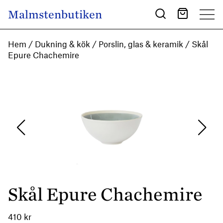
Skip to content
Malmstenbutiken
Main Navigation
Hem
/
Dukning & kök
/
Porslin, glas & keramik
/ Skål
Epure Chachemire
Skål Epure Chachemire
410
kr