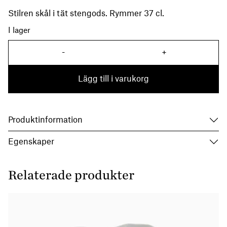
Stilren skål i tät stengods. Rymmer 37 cl.
I lager
-
+
Skål Epure Chachemire män
Lägg till i varukorg
Produktinformation
Egenskaper
Relaterade produkter