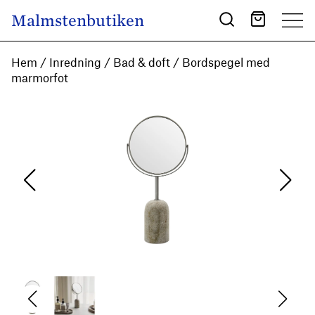
Skip to content
Malmstenbutiken
Main Navigation
Hem
/
Inredning
/
Bad & doft
/ Bordspegel med
marmorfot