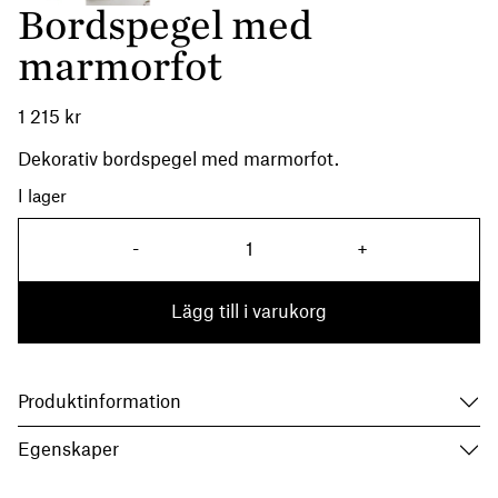
Bordspegel med
marmorfot
1 215
kr
Dekorativ bordspegel med marmorfot.
I lager
Bordspegel med marmorfot 
-
+
Lägg till i varukorg
Produktinformation
Egenskaper