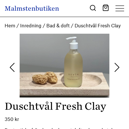
Skip to content
Malmstenbutiken
Main Navigation
Hem
/
Inredning
/
Bad & doft
/ Duschtvål Fresh Clay
Duschtvål Fresh Clay
350
kr