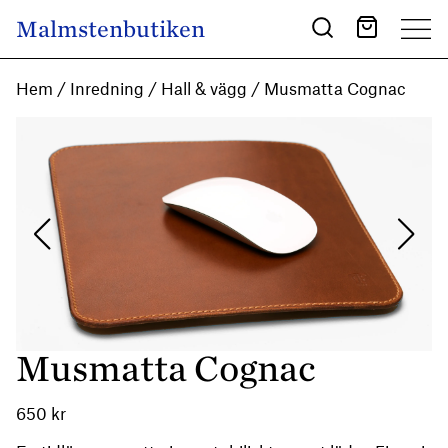
Skip to content
Malmstenbutiken
Main Navigation
Hem
/
Inredning
/
Hall & vägg
/ Musmatta Cognac
Musmatta Cognac
650
kr