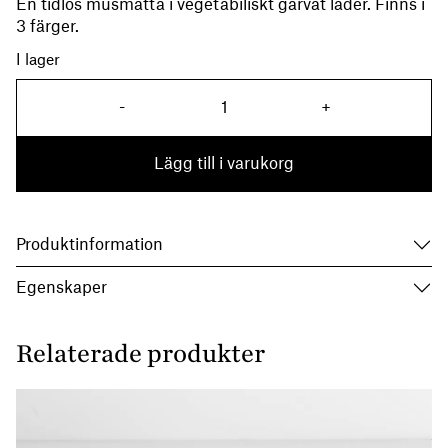
En tidlös musmatta i vegetabiliskt garvat läder. Finns i
3 färger.
I lager
Musmatta Cognac mängd
-
+
Lägg till i varukorg
Produktinformation
Egenskaper
Relaterade produkter