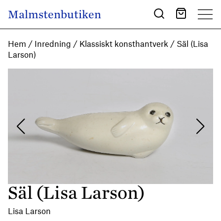
Skip to content
Malmstenbutiken
Main Navigation
Hem
/
Inredning
/
Klassiskt konsthantverk
/ Säl (Lisa
Larson)
Säl (Lisa Larson)
Lisa Larson