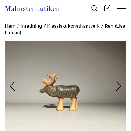
Skip to content
Malmstenbutiken
Main Navigation
Hem
/
Inredning
/
Klassiskt konsthantverk
/ Ren (Lisa
Larson)