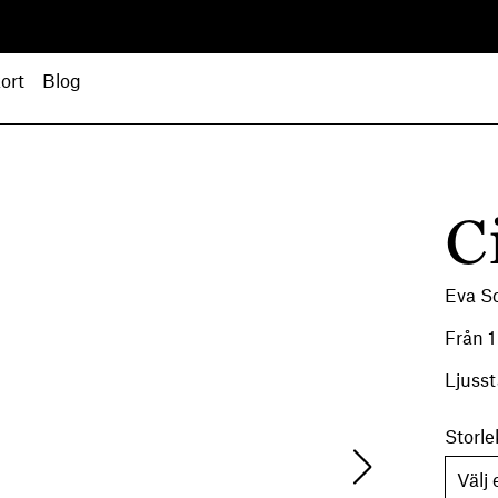
ort
Blog
C
Eva Sc
Från
1
Ljusst
Storle