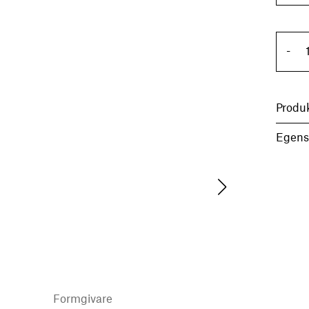
Ci
-
Produ
Egens
Formgivare