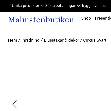
Skip to content
Unika produkter
Säkra betalningar
Trygg leverans
Malmstenbutiken
Shop
Presentk
Main Navigation
Hem
/
Inredning
/
Ljusstakar & dekor
/ Cirkus Svart