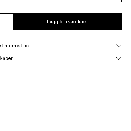
rkus Svart mängd
+
Lägg till i varukorg
ktinformation
Small
kaper