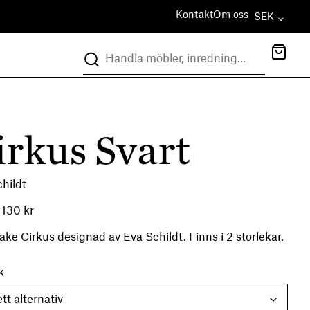
Kontakt
Om oss
SEK
irkus Svart
hildt
 130
kr
ake Cirkus designad av Eva Schildt. Finns i 2 storlekar.
k