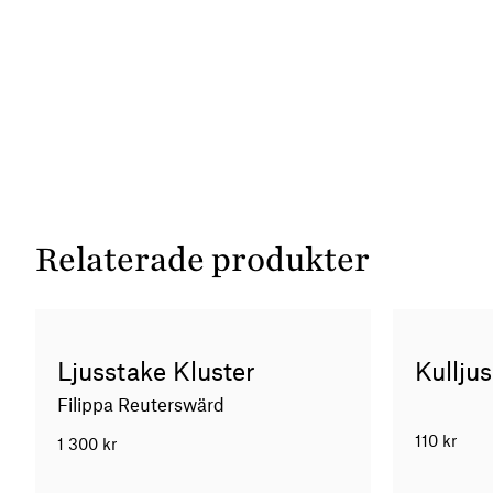
Relaterade produkter
Ljusstake Kluster
Kullju
Filippa Reuterswärd
110
kr
1 300
kr