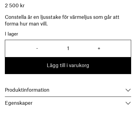
2 500
kr
Constella är en ljusstake för värmeljus som går att
forma hur man vill.
I lager
Constella Large mässing män
-
+
Lägg till i varukorg
Produktinformation
Egenskaper