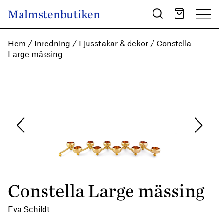
Skip to content
Malmstenbutiken
Main Navigation
Hem
/
Inredning
/
Ljusstakar & dekor
/ Constella
Large mässing
Constella Large mässing
Eva Schildt