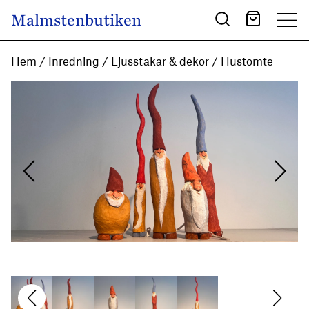
Skip to content
Malmstenbutiken
Main Navigation
Hem
/
Inredning
/
Ljusstakar & dekor
/ Hustomte