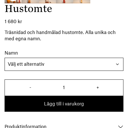
Hustomte
1 680
kr
Träsnidad och handmålad hustomte. Alla unika och
med egna namn.
Namn
Hustomte mängd
-
+
Lägg till i varukorg
Produktinformation