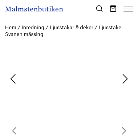
Skip to content
Malmstenbutiken
Main Navigation
Hem
/
Inredning
/
Ljusstakar & dekor
/ Ljusstake
Svanen mässing