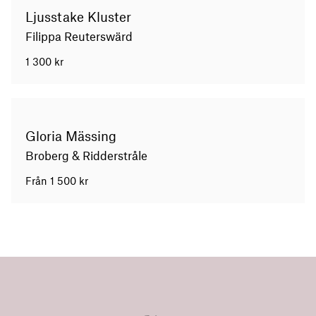
Ljusstake Kluster
Filippa Reuterswärd
1 300
kr
Gloria Mässing
Broberg & Ridderstråle
Från
1 500
kr