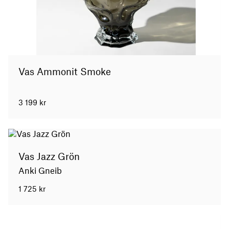
Vas Ammonit Smoke
3 199
kr
Vas Jazz Grön
Anki Gneib
1 725
kr