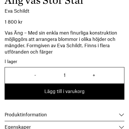
Äng vas Stor Stål
Eva Schildt
1 800
kr
Vas Äng – Med sin enkla men finurliga konstruktion
möjliggörs att arrangera blommor i olika höjder och
mängder. Formgiven av Eva Schildt. Finns i flera
utföranden och färger
I lager
Äng vas Stor Stål mängd
-
+
Lägg till i varukorg
Produktinformation
Egenskaper