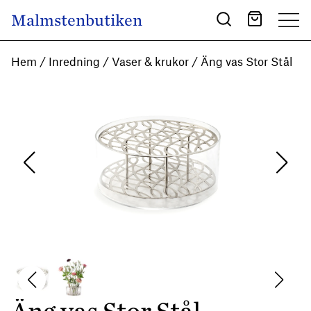
Skip to content
Malmstenbutiken
Main Navigation
Hem
/
Inredning
/
Vaser & krukor
/ Äng vas Stor Stål