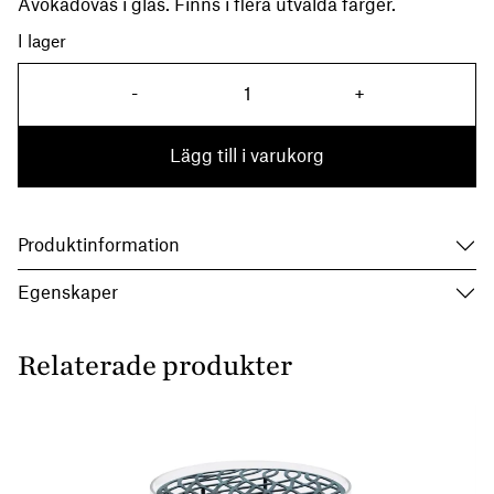
Avokadovas i glas. Finns i flera utvalda färger.
I lager
Vas Avocado Clear mängd
-
+
Lägg till i varukorg
Produktinformation
Egenskaper
Relaterade produkter