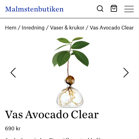
Skip to content
Malmstenbutiken
Main Navigation
Hem
/
Inredning
/
Vaser & krukor
/ Vas Avocado Clear
Vas Avocado Clear
690
kr