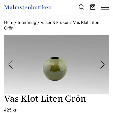
Skip to content
Malmstenbutiken
Main Navigation
Hem
/
Inredning
/
Vaser & krukor
/ Vas Klot Liten
Grön
Vas Klot Liten Grön
425
kr