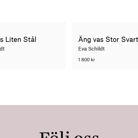
s Liten Stål
Äng vas Stor Svar
dt
Eva Schildt
1 800
kr