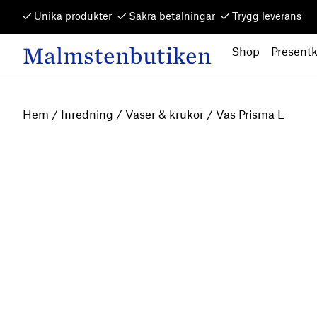
Skip to content
Unika produkter
Säkra betalningar
Trygg leverans
Malmstenbutiken
Shop
Presentk
Main Navigation
Hem
/
Inredning
/
Vaser & krukor
/ Vas Prisma L