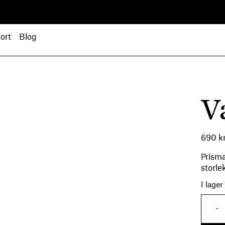
ort
Blog
V
690
k
Prisma
storle
I lager
-