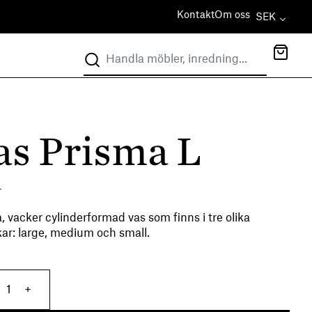
Kontakt
Om oss
SEK
as Prisma L
r
, vacker cylinderformad vas som finns i tre olika
kar: large, medium och small.
Vas Prisma L mängd
+