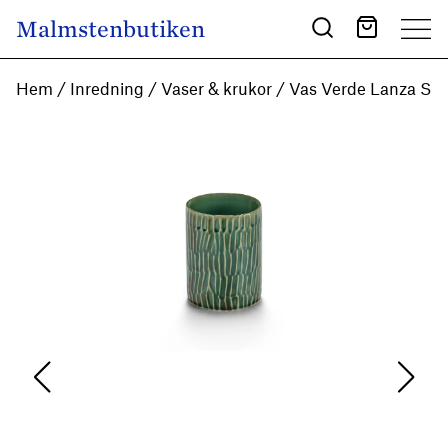
Skip to content
Malmstenbutiken
Main Navigation
Hem
/
Inredning
/
Vaser & krukor
/ Vas Verde Lanza S