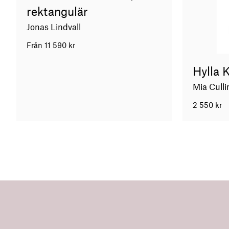
rektangulär
Jonas Lindvall
Från
11 590
kr
Hylla 
Mia Culli
2 550
kr