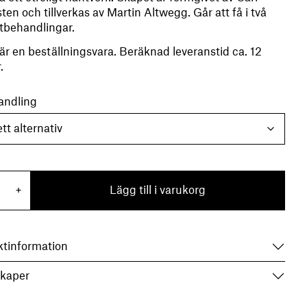
en och tillverkas av Martin Altwegg. Går att få i två
ytbehandlingar.
är en beställningsvara. Beräknad leveranstid ca. 12
.
andling
trinskåp Jönköping mängd
+
Lägg till i varukorg
ktinformation
kaper