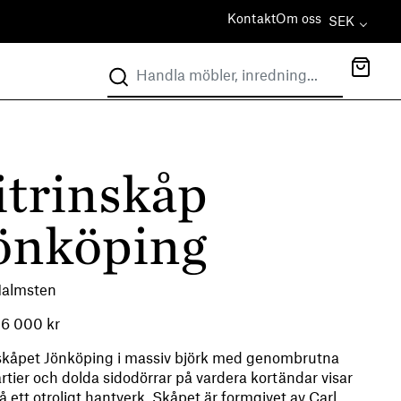
Kontakt
Om oss
SEK
itrinskåp
önköping
Malmsten
56 000
kr
nskåpet Jönköping i massiv björk med genombrutna
rtier och dolda sidodörrar på vardera kortändar visar
å ett otroligt hantverk. Skåpet är formgivet av Carl