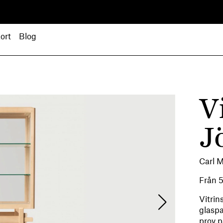
ort
Blog
V
J
Carl 
Från
Vitri
glaspa
prov p