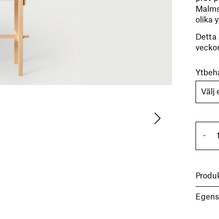
Malmst
olika 
Detta 
veckor
Ytbeh
Vi
-
Produ
Egens