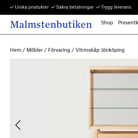
Skip to content
Unika produkter
Säkra betalningar
Trygg leverans
Malmstenbutiken
Shop
Presentk
Main Navigation
Hem
/
Möbler
/
Förvaring
/ Vitrinskåp Jönköping