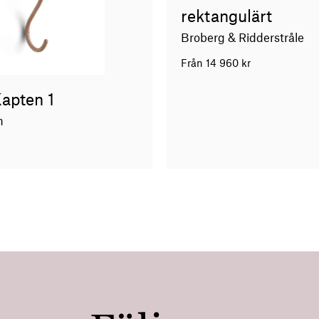
rektangulärt
Broberg & Ridderstråle
Från
14 960
kr
Kapten 1
n