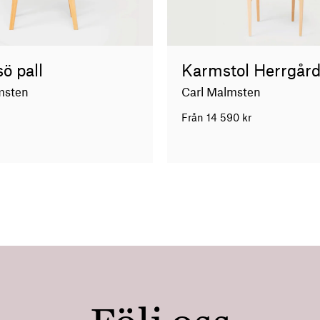
ö pall
Karmstol Herrgår
msten
Carl Malmsten
Från
14 590
kr