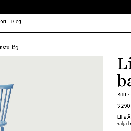
ort
Blog
nstol låg
L
b
Stift
3 29
Lilla 
välja 