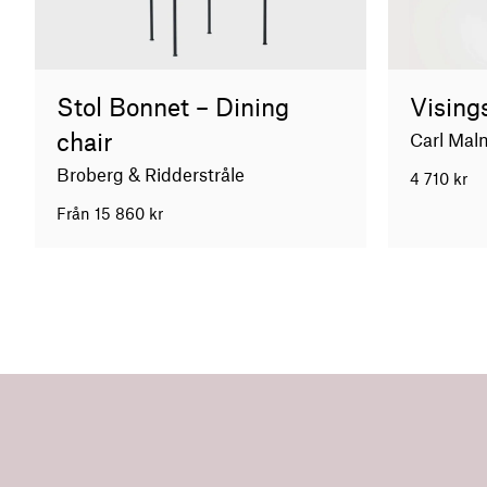
Stol Bonnet – Dining
Visings
chair
Carl Mal
Broberg & Ridderstråle
4 710
kr
Från
15 860
kr