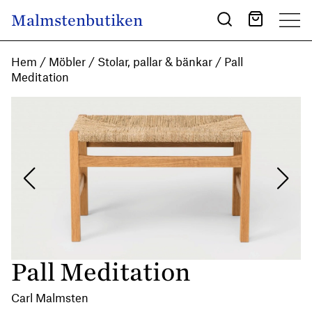
Skip to content
Malmstenbutiken
Main Navigation
Hem
/
Möbler
/
Stolar, pallar & bänkar
/ Pall
Meditation
Pall Meditation
Carl Malmsten