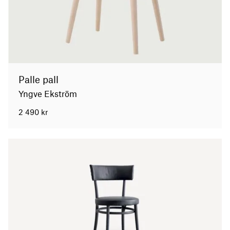
Palle pall
Yngve Ekström
2 490
kr