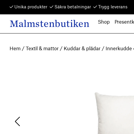
Skip to content
Unika produkter
Säkra betalningar
Trygg leverans
Malmstenbutiken
Shop
Presentk
Main Navigation
Hem
/
Textil & mattor
/
Kuddar & plädar
/ Innerkudde 