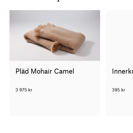
Pläd Mohair Camel
Innerk
3 975
kr
395
kr