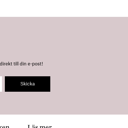
rekt till din e-post!
ken
Läs mer