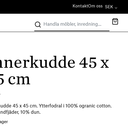
Kontakt
Om oss
SEK
nnerkudde 45 x
5 cm
r
udde 45 x 45 cm. Ytterfodral i 100% ogranic cotton.
ndfjäder, 10% dun.
lager