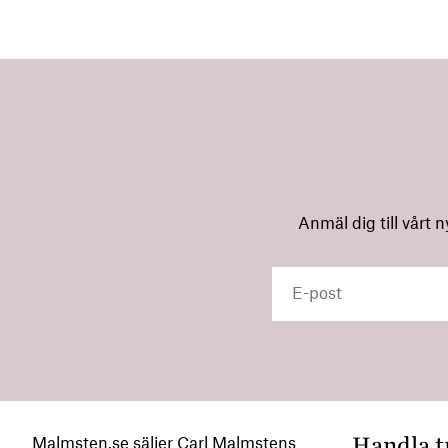
Anmäl dig till vårt 
Handla t
Malmsten.se säljer Carl Malmstens