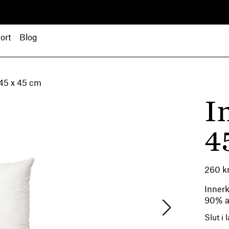
ort
Blog
45 x 45 cm
I
4
260
k
Innerk
90% a
Slut i 