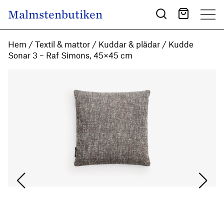
Skip to content
Malmstenbutiken
Main Navigation
Hem
/
Textil & mattor
/
Kuddar & plädar
/ Kudde
Sonar 3 – Raf Simons, 45×45 cm