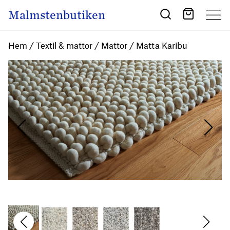
Skip to content
Malmstenbutiken
Main Navigation
Hem
/
Textil & mattor
/
Mattor
/ Matta Karibu