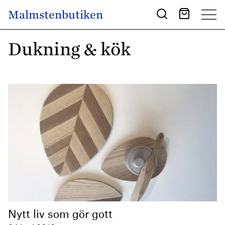
Skip to content
Malmstenbutiken
Main Navigation
Dukning & kök
Nytt liv som gör gott