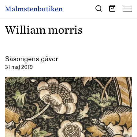
Skip to content
Malmstenbutiken
Main Navigation
William morris
Säsongens gåvor
31 maj 2019