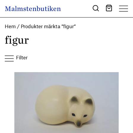
Skip to content
Malmstenbutiken
Main Navigation
Hem
/ Produkter märkta ”figur”
figur
Filter