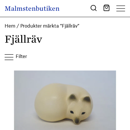
Skip to content
Malmstenbutiken
Main Navigation
Hem
/ Produkter märkta ”Fjällräv”
Fjällräv
Filter