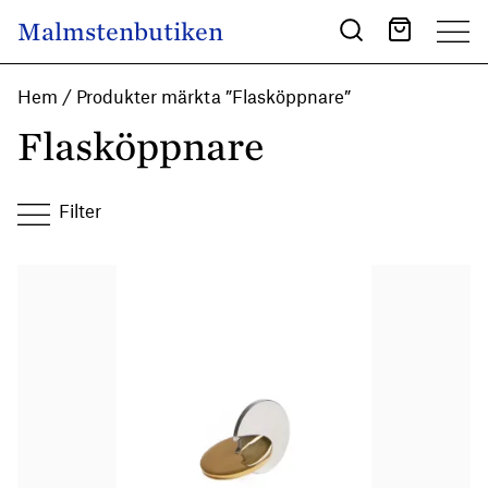
Skip to content
Malmstenbutiken
Main Navigation
Hem
/ Produkter märkta ”Flasköppnare”
Flasköppnare
Filter