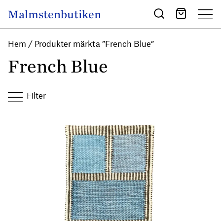
Skip to content
Malmstenbutiken
Main Navigation
Hem
/ Produkter märkta ”French Blue”
French Blue
Filter