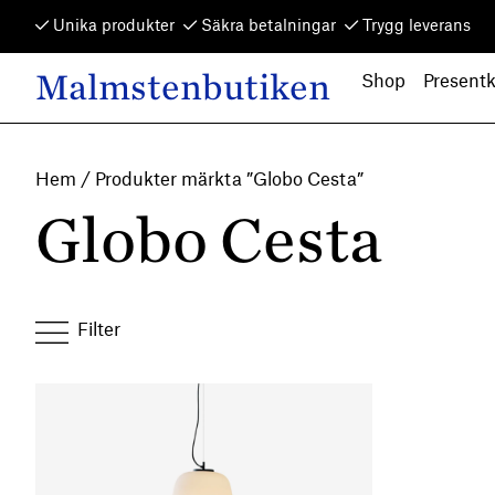
Skip to content
Unika produkter
Säkra betalningar
Trygg leverans
Malmstenbutiken
Shop
Presentk
Main Navigation
Hem
/ Produkter märkta ”Globo Cesta”
Globo Cesta
Filter