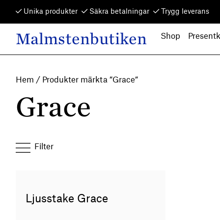
Skip to content
Unika produkter
Säkra betalningar
Trygg leverans
Malmstenbutiken
Shop
Presentk
Main Navigation
Hem
/ Produkter märkta ”Grace”
Grace
Filter
Ljusstake Grace