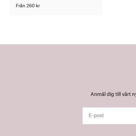
Från
260
kr
Anmäl dig till vårt 