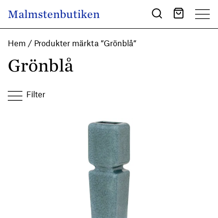
Skip to content
Malmstenbutiken
Main Navigation
Hem
/ Produkter märkta ”Grönblå”
Grönblå
Filter