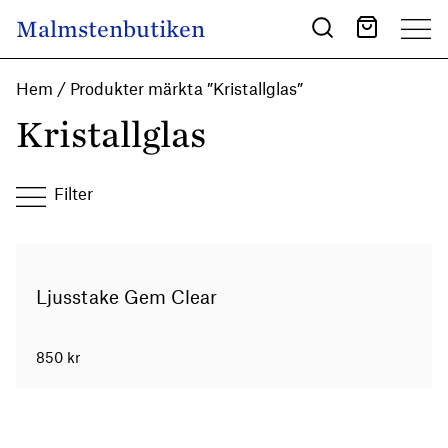
Skip to content
Malmstenbutiken
Main Navigation
Hem
/ Produkter märkta ”Kristallglas”
Kristallglas
Filter
Ljusstake Gem Clear
850
kr