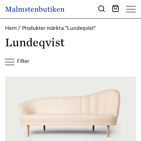
Skip to content
Malmstenbutiken
Main Navigation
Hem
/ Produkter märkta ”Lundeqvist”
Lundeqvist
Filter