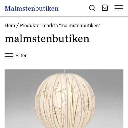
Skip to content
Malmstenbutiken
Main Navigation
Hem
/ Produkter märkta ”malmstenbutiken”
malmstenbutiken
Filter