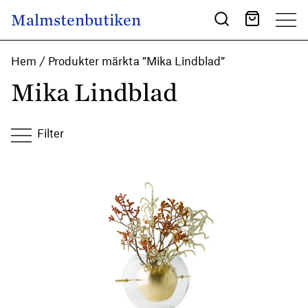
Skip to content
Malmstenbutiken
Main Navigation
Hem
/ Produkter märkta ”Mika Lindblad”
Mika Lindblad
Filter