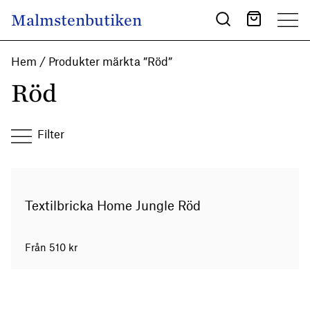
Skip to content
Malmstenbutiken
Main Navigation
Hem
/ Produkter märkta ”Röd”
Röd
Filter
Textilbricka Home Jungle Röd
Från
510
kr