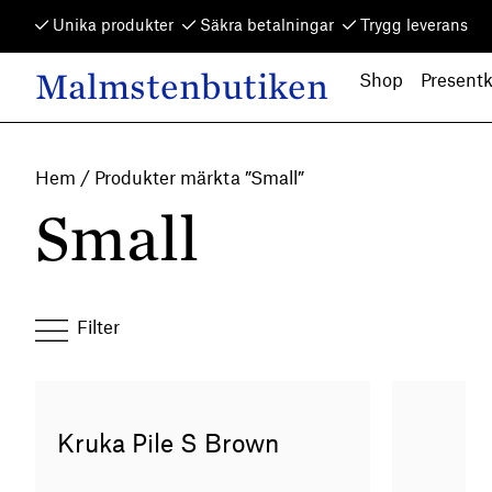
Skip to content
Unika produkter
Säkra betalningar
Trygg leverans
Malmstenbutiken
Shop
Presentk
Main Navigation
Hem
/ Produkter märkta ”Small”
Small
Filter
Kruka Pile S Brown