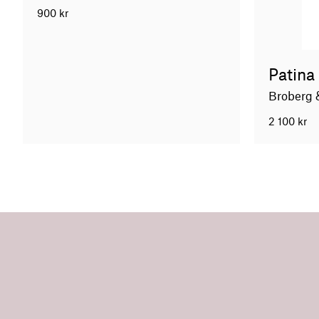
900
kr
Patina
Broberg &
2 100
kr