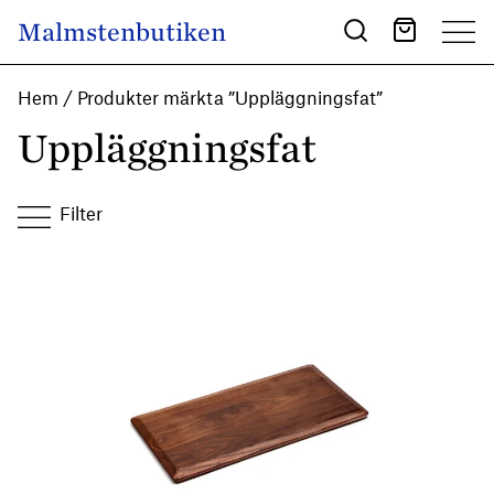
Skip to content
Malmstenbutiken
Main Navigation
Hem
/ Produkter märkta ”Uppläggningsfat”
Uppläggningsfat
Filter