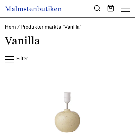
Skip to content
Malmstenbutiken
Main Navigation
Hem
/ Produkter märkta ”Vanilla”
Vanilla
Filter