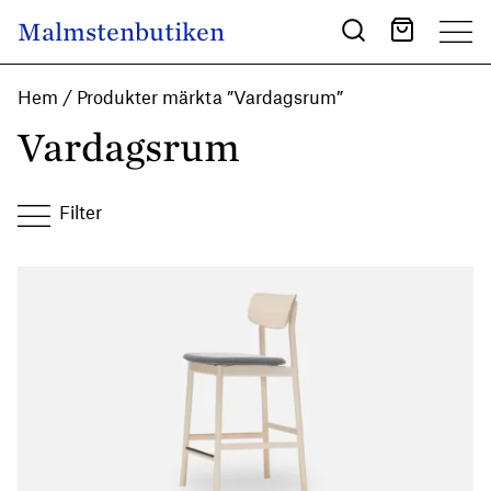
Skip to content
Malmstenbutiken
Main Navigation
Hem
/ Produkter märkta ”Vardagsrum”
Vardagsrum
Filter