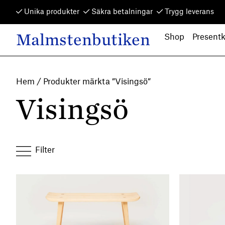
Skip to content
Unika produkter
Säkra betalningar
Trygg leverans
Malmstenbutiken
Shop
Presentk
Main Navigation
Hem
/ Produkter märkta ”Visingsö”
Visingsö
Filter