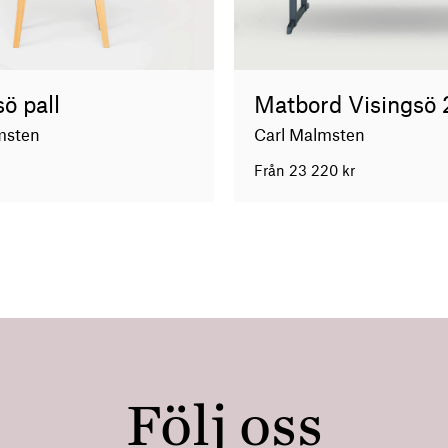
ö pall
Matbord Visingsö
msten
Carl Malmsten
Från
23 220
kr
Följ oss