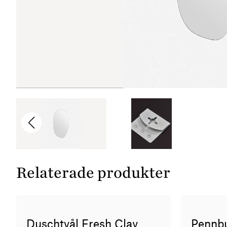
Relaterade produkter
Duschtvål Fresh Clay
Pennb