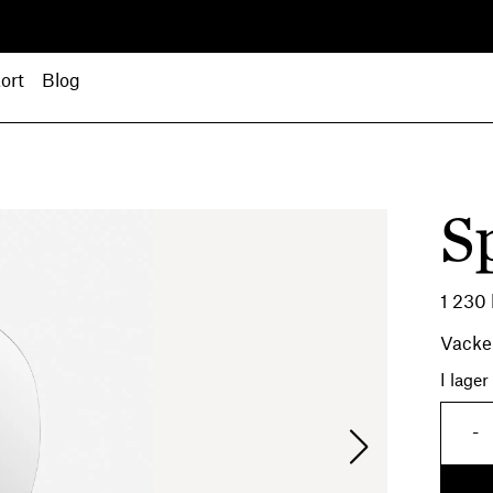
ort
Blog
S
1 230
Vacker
I lager
-