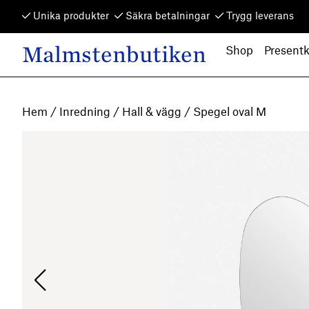
Skip to content
Unika produkter
Säkra betalningar
Trygg leverans
Malmstenbutiken
Shop
Presentk
Main Navigation
Hem
/
Inredning
/
Hall & vägg
/ Spegel oval M