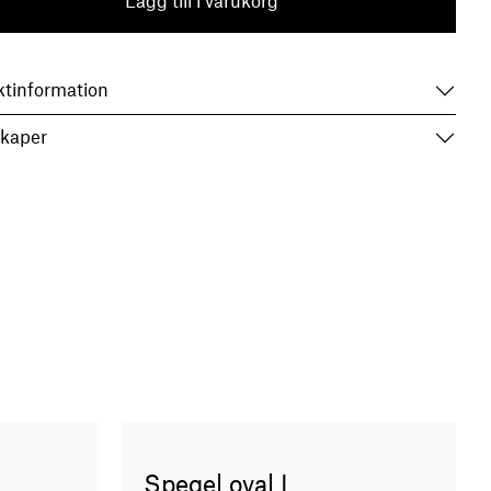
Lägg till i varukorg
ktinformation
kaper
Spegel oval L