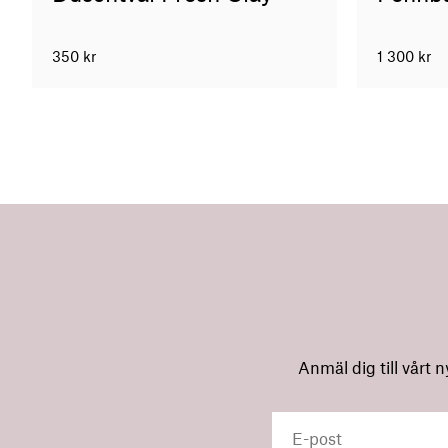
350
kr
1 300
kr
Anmäl dig till vårt 