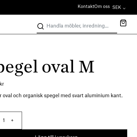
Kontakt
Om oss
SEK
pegel oval M
kr
 oval och organisk spegel med svart aluminium kant.
Spegel oval M mängd
+