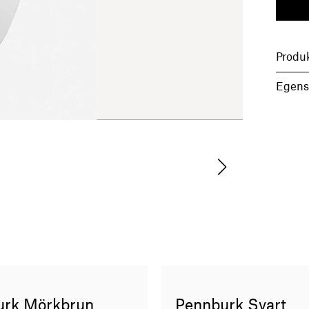
Produ
Egens
urk Mörkbrun
Pennburk Svart